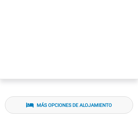
un fácil acceso a los principales atractivos de Ancud y
sus alrededores, ofreciendo así un punto de partida ideal
para explorar la riqueza cultural y natural de la isla de
Chiloé.
MÁS OPCIONES DE ALOJAMIENTO