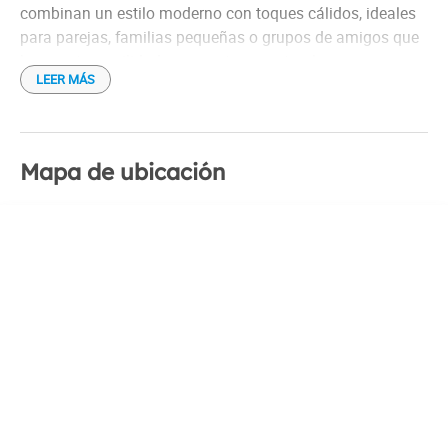
combinan un estilo moderno con toques cálidos, ideales
para parejas, familias pequeñas o grupos de amigos que
buscan tranquilidad en un entorno natural.
LEER MÁS
Cada cabaña está completamente equipada con cocina,
lavavajillas, hervidor eléctrico y aire acondicionado,
además de conexión Wi-Fi gratuita. Los espacios cuentan
Mapa de ubicación
con patios privados que ofrecen vistas al jardín,
permitiendo a los huéspedes relajarse y disfrutar del
paisaje.
El lugar es pet-friendly, por lo que quienes viajan con
mascotas encontrarán un ambiente adecuado para
compartir su estadía con sus compañeros de cuatro
patas. También dispone de estacionamiento privado
gratuito, asegurando mayor comodidad para los
visitantes.
Gracias a su ubicación, El Refugio de los Sueños permite