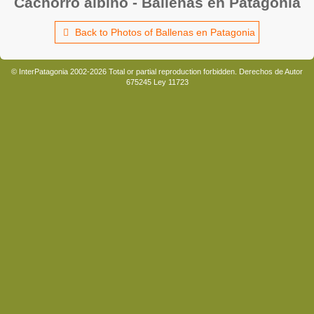
Cachorro albino - Ballenas en Patagonia
Back to Photos of Ballenas en Patagonia
© InterPatagonia 2002-2026 Total or partial reproduction forbidden. Derechos de Autor
675245 Ley 11723