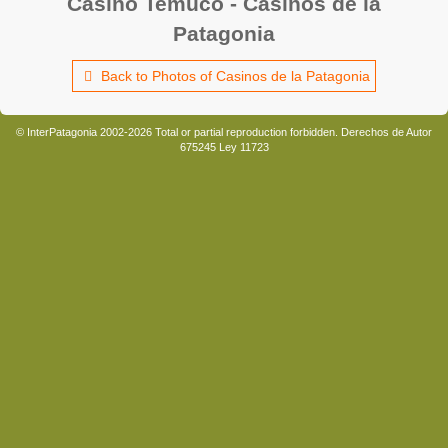
Casino Temuco - Casinos de la
Patagonia
Back to Photos of Casinos de la Patagonia
© InterPatagonia 2002-2026 Total or partial reproduction forbidden. Derechos de Autor
675245 Ley 11723