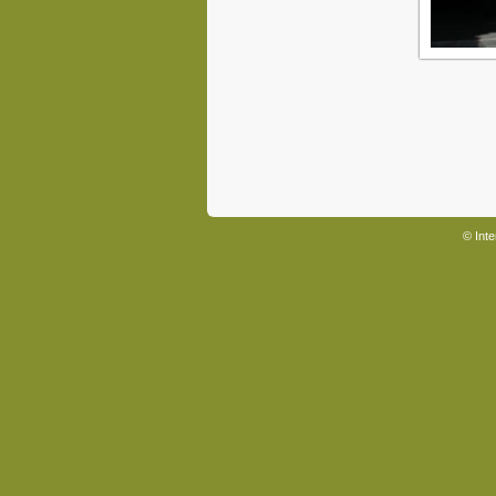
© Inte