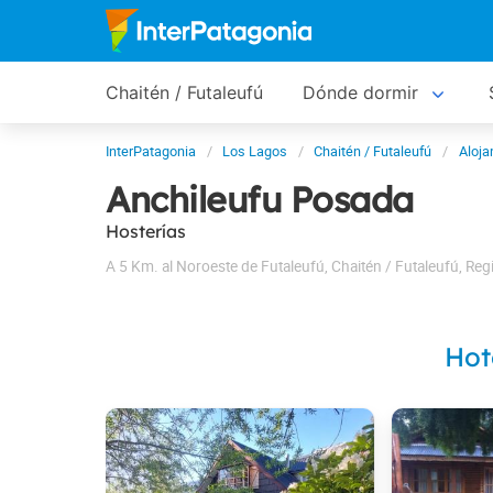
Chaitén / Futaleufú
Dónde dormir
InterPatagonia
Los Lagos
Chaitén / Futaleufú
Aloja
Anchileufu Posada
Hosterías
A 5 Km. al Noroeste de Futaleufú
,
Chaitén / Futaleufú
,
Reg
Hot