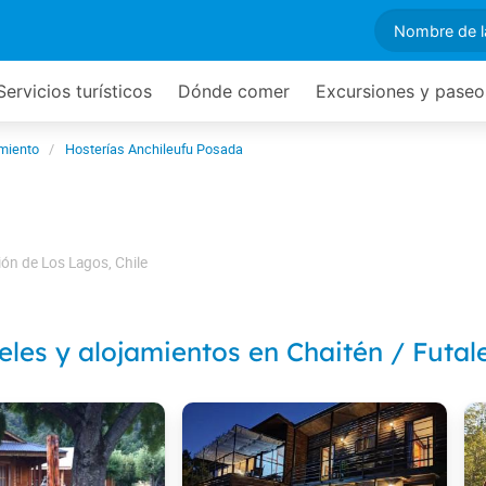
Servicios turísticos
Dónde comer
Excursiones y paseo
miento
Hosterías Anchileufu Posada
ión de Los Lagos
,
Chile
eles y alojamientos en Chaitén / Futal