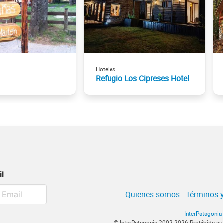
Hoteles
Refugio Los Cipreses Hotel
il
Quienes somos
-
Términos y
InterPatagonia
© InterPatagonia 2002-2026 Prohibida su