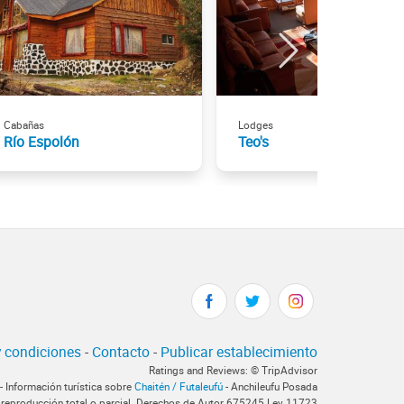
Cabañas
Lodges
Río Espolón
Teo's
 condiciones
-
Contacto
-
Publicar establecimiento
Ratings and Reviews: © TripAdvisor
- Información turística sobre
Chaitén / Futaleufú
- Anchileufu Posada
 reproducción total o parcial. Derechos de Autor 675245 Ley 11723