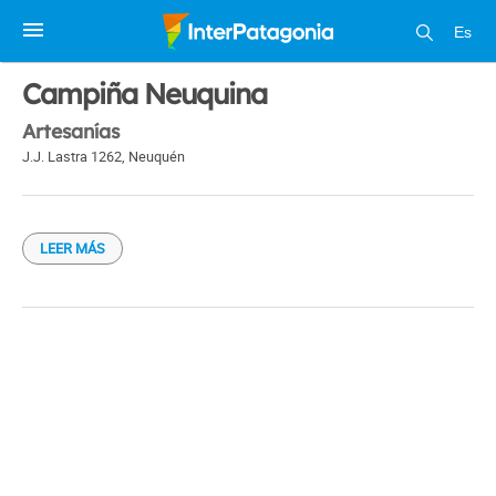
Es
1 / 1
Campiña Neuquina
Artesanías
J.J. Lastra 1262
,
Neuquén
LEER MÁS