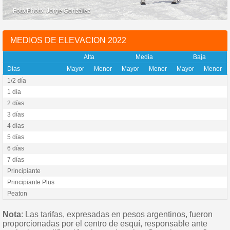
MEDIOS DE ELEVACION 2022
Alta
Media
Baja
Días
Mayor
Menor
Mayor
Menor
Mayor
Menor
1/2 día
1 día
2 días
3 días
4 días
5 días
6 días
7 días
Principiante
Principiante Plus
Peaton
Nota
: Las tarifas, expresadas en pesos argentinos, fueron
proporcionadas por el centro de esquí, responsable ante