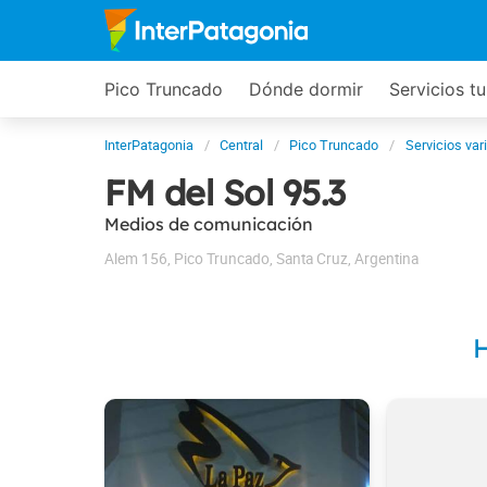
Pico Truncado
Dónde dormir
Servicios tu
InterPatagonia
Central
Pico Truncado
Servicios var
FM del Sol 95.3
Medios de comunicación
Alem 156
,
Pico Truncado
,
Santa Cruz
,
Argentina
H