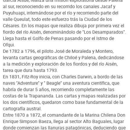
al sur, reconociendo en su recorrido los canales Jacaf y
Puyuhuapi, internándose por el río y recorriendo parte del
valle Queulat, todo este esfuerzo trás la Ciudad de los
Césares. En los mapas que realiza dibuja por primera vez el
fiordo del río Aisén, denominándolo de "Los Desamparados".
Llega hasta el Golfo de Penas pasando por el Istmo de
Ofqui.
De 1782 a 1796, el piloto José de Moraleda y Montero,
levanta cartas geográficas de Chiloé y Palena, dedicándose
a la medición y exploración de los fiordos y del río Aisén,
tarea que dura hasta 1793.
En 1831, Fitz-Roy inicia, con Charles Darwin, a bordo de las
naves "Adventure" y " Beagle" una aventura científica, que
habría de durar 5 años, recorriendo completamente las
costas de la Trapananda. Las cartas y mapas realizadas por
los dos científicos, quedaron como base fundamental de la
cartografía austral.
Entre 1870 a 1872, el comandante de la Marina Chilena Don
Enrique Simpson Baeza, llega al sector Alto Baguales, lugar
donde comienzan las llanuras patagónicas, deduciendo que