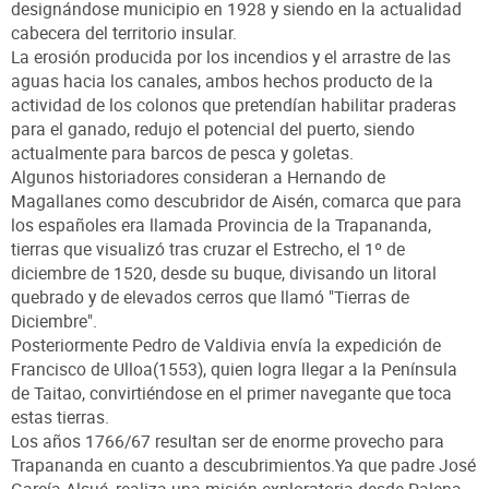
designándose municipio en 1928 y siendo en la actualidad
cabecera del territorio insular.
La erosión producida por los incendios y el arrastre de las
aguas hacia los canales, ambos hechos producto de la
actividad de los colonos que pretendían habilitar praderas
para el ganado, redujo el potencial del puerto, siendo
actualmente para barcos de pesca y goletas.
Algunos historiadores consideran a Hernando de
Magallanes como descubridor de Aisén, comarca que para
los españoles era llamada Provincia de la Trapananda,
tierras que visualizó tras cruzar el Estrecho, el 1º de
diciembre de 1520, desde su buque, divisando un litoral
quebrado y de elevados cerros que llamó "Tierras de
Diciembre".
Posteriormente Pedro de Valdivia envía la expedición de
Francisco de Ulloa(1553), quien logra llegar a la Península
de Taitao, convirtiéndose en el primer navegante que toca
estas tierras.
Los años 1766/67 resultan ser de enorme provecho para
Trapananda en cuanto a descubrimientos.Ya que padre José
García Alsué, realiza una misión exploratoria desde Palena