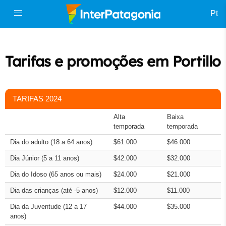
Pt
Tarifas e promoções em Portillo
TARIFAS 2024
Alta
Baixa
temporada
temporada
Dia do adulto (18 a 64 anos)
$61.000
$46.000
Dia Júnior (5 a 11 anos)
$42.000
$32.000
Dia do Idoso (65 anos ou mais)
$24.000
$21.000
Dia das crianças (até -5 anos)
$12.000
$11.000
Dia da Juventude (12 a 17
$44.000
$35.000
anos)