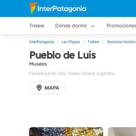
Trelew
Dónde dormir
Promocione
InterPatagonia
Las Playas
Trelew
Servicios turísti
Pueblo de Luis
Museos
Fontana y 9 de Julio
,
Trelew
,
Chubut
,
Argentina
MAPA