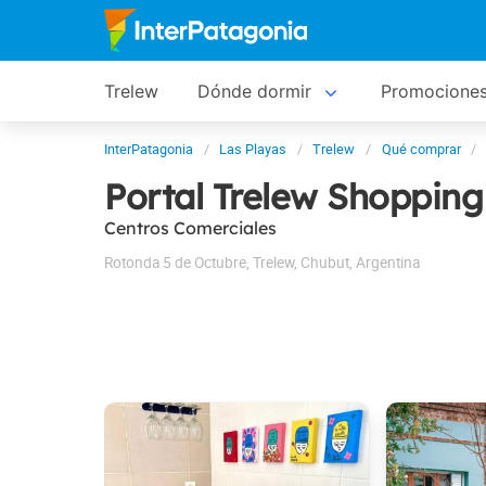
Trelew
Dónde dormir
Promocione
InterPatagonia
Las Playas
Trelew
Qué comprar
Portal Trelew Shopping
Centros Comerciales
Rotonda 5 de Octubre
,
Trelew
,
Chubut
,
Argentina