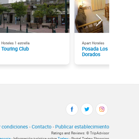
Hoteles 1 estrella
Apart Hoteles
Touring Club
Posada Los Fresnos
Dorados
 condiciones
-
Contacto
-
Publicar establecimiento
Ratings and Reviews: © TripAdvisor
tagonia
- Información turística sobre
Trelew
- Portal Trelew Shopping