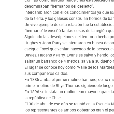
denominaban “hermanos del desierto”.
Intercambiaron con ellos conocimientos ya que los
de la tierra, y los galeses construían hornos de b
Un vivo ejemplo de esta relación fue la establecid
"hermano" le enseñó tantas cosas de la región que 
Siguiendo las descripciones del territorio hecha p
Hughes y John Parry se internaron en busca de oro
cacique Foyel que venían huyendo de la persecució
Davies, Hugehs y Parry. Evans se salva y herido 
saltar un barranco de 4 metros, salva a su dueño
El lugar se conoce hoy como "Valle de los Márti
sus compañeros caídos.
En 1885 arriba el primer molino harinero, de no m
primer molino de Rhys Thomas siguiéndole luego
En 1896 se instala un molino con mayor capacidad 
la república de Chile.
El 30 de abril de ese año se reunió en la Escuela N
los representantes de ambos gobiernos eran el peri