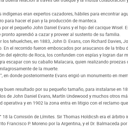
 indígenas eran expertos cazadores, hábiles para encontrar agua
arro para hacer el pan y la producción de manteca.
a por el pequeño John Daniel Evans y el hijo del cacique Wisel. E
pronto aprendió a cazar y proveer al sustento de su familia.
or los tehuelches, en 1883, John D. Evans, con Richard Davies, J
. En el recorrido fueron emboscados por araucanos de la tribu d
n del ejército de Roca, los confunden con espías y logran dar m
logra escapar con su caballo Malacara, quien realizando proezas
 milagrosamente de la muerte.
res", en donde posteriormente Evans erigió un monumento en mem
uy buen resultado por su pequeño tamaño, para instalarse en 18
 los de John Daniel Evans, Martín Undewood y muchos otros má
operativa y en 1902 la zona entra en litigio con el reclamo que
° 18 la Comisión de Límites. Sir Thomas Holdicsh era el árbitro i
to Francisco P. Moreno por la Argentina, y el Dr. Balmaceda por 