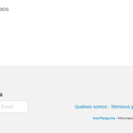
DIOS
il
Quiénes somos
-
Términos y
InterPatagonia
- Informaci