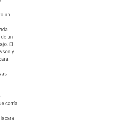
vo un
vida
o de un
ajo. El
awson y
cara.
evas
o
ue corría
alacara