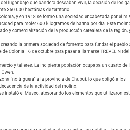
 del lugar bajo qué bandera deseaban vivir, la decisión de los g
te 360.000 hectáreas de territorio.
a Colonia, y en 1918 se formó una sociedad encabezada por el m
cidad para moler 600 kilogramos de harina por día. Este molin
do y comercialización de la producción cerealera de la región, 
reando la primera sociedad de fomento para fundar el pueblo 
e de Colonia 16 de octubre para pasar a llamarse TREVELIN (del
mercio y talleres. La incipiente población ocupaba un cuarto de 
y Owen.
ona "no triguera" a la provincia de Chubut, lo que obligó a los
decadencia de la actividad del molino.
se instaló el Museo, atesorando los elementos que utilizaron es
conoce como de propiedad de un vecino, un potrillo , llamado e