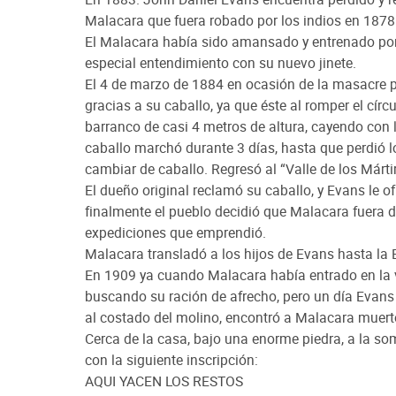
Malacara que fuera robado por los indios en 1878
El Malacara había sido amansado y entrenado por 
especial entendimiento con su nuevo jinete.
El 4 de marzo de 1884 en ocasión de la masacre pe
gracias a su caballo, ya que éste al romper el círc
barranco de casi 4 metros de altura, cayendo con l
caballo marchó durante 3 días, hasta que perdió 
cambiar de caballo. Regresó al “Valle de los Márt
El dueño original reclamó su caballo, y Evans le o
finalmente el pueblo decidió que Malacara fuera 
expediciones que emprendió.
Malacara transladó a los hijos de Evans hasta la E
En 1909 ya cuando Malacara había entrado en la 
buscando su ración de afrecho, pero un día Evans v
al costado del molino, encontró a Malacara muerto
Cerca de la casa, bajo una enorme piedra, a la so
con la siguiente inscripción:
AQUI YACEN LOS RESTOS