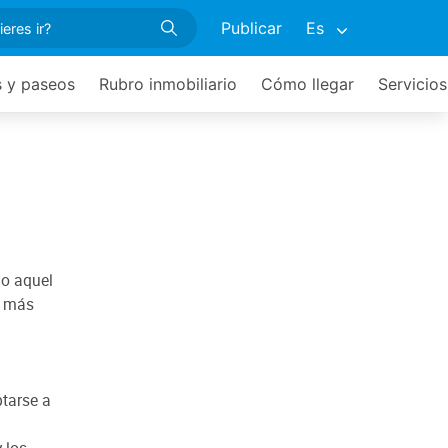
Publicar
Es
s y paseos
Rubro inmobiliario
Cómo llegar
Servicios
do aquel
z más
ptarse a
 los