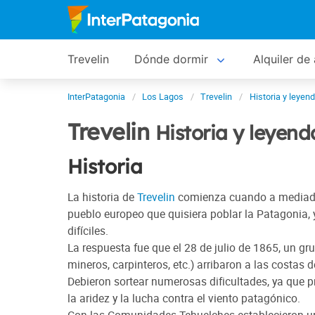
Trevelin
Dónde dormir
Alquiler de
InterPatagonia
Los Lagos
Trevelin
Historia y leyen
Trevelin
Historia y leyend
Historia
La historia de
Trevelin
comienza cuando a mediados 
pueblo europeo que quisiera poblar la Patagonia, 
difíciles.
La respuesta fue que el 28 de julio de 1865, un gr
mineros, carpinteros, etc.) arribaron a las costas 
Debieron sortear numerosas dificultades, ya que 
la aridez y la lucha contra el viento patagónico.
Con las Comunidades Tehuelches establecieron una