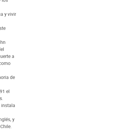
 y vivir
ste
ohn
el
uerte a
 como
oria de
91 el
s.
 instala
nglés, y
Chile.