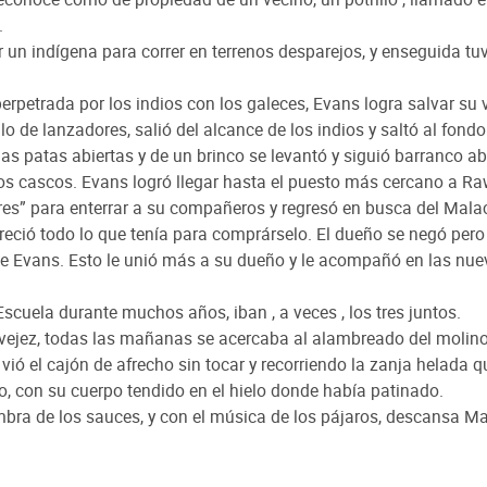
.
un indígena para correr en terrenos desparejos, y enseguida tu
rpetrada por los indios con los galeces, Evans logra salvar su 
ulo de lanzadores, salió del alcance de los indios y saltó al fond
as patas abiertas y de un brinco se levantó y siguió barranco ab
los cascos. Evans logró llegar hasta el puesto más cercano a R
ires” para enterrar a su compañeros y regresó en busca del Mala
freció todo lo que tenía para comprárselo. El dueño se negó pero
de Evans. Esto le unió más a su dueño y le acompañó en las nu
scuela durante muchos años, iban , a veces , los tres juntos.
vejez, todas las mañanas se acercaba al alambreado del molin
ió el cajón de afrecho sin tocar y recorriendo la zanja helada q
, con su cuerpo tendido en el hielo donde había patinado.
mbra de los sauces, y con el música de los pájaros, descansa M