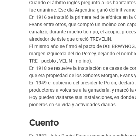
Cuando el árbitro inglés preguntó a los habitantes
fue unánime. Ese día Argentina ganó definitivamen
En 1916 se instaló la primera red telefónica en l
Evans entre otros, que compró un molino con capa
canalizó, durante mucho tiempo, el acopio, procesa
alrededor de éste que creció TREVELIN.
El mismo año se firmó el pacto de DOLBRWYNOG, c
margen izquierda del río Percey, dejando el nombr
TRE - pueblo-, VELIN -molino).
En 1918 se resuelve la instalación de casas de co
que era propiedad de los Señores Morgan, Evans 
En 1949 el gobierno del presidente Perón, declaró z
productores a volcarse a la ganadería, y marcó la 
Hoy pueden visitarse sus instalaciones, en donde 
pioneros en su vida y actividades diarias.
Cuento
En 1883. John Daniel Evans encuentra perdido y re