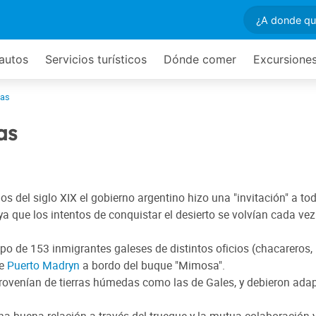
 autos
Servicios turísticos
Dónde comer
Excursione
das
as
del siglo XIX el gobierno argentino hizo una "invitación" a to
ya que los intentos de conquistar el desierto se volvían cada ve
upo de 153 inmigrantes galeses de distintos oficios (chacareros,
de
Puerto Madryn
a bordo del buque "Mimosa".
provenían de tierras húmedas como las de Gales, y debieron ada
 buena relación a través del trueque y la mutua colaboración y