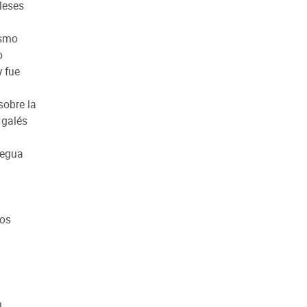
aleses
ismo
o
y fue
sobre la
 galés
legua
tos
l