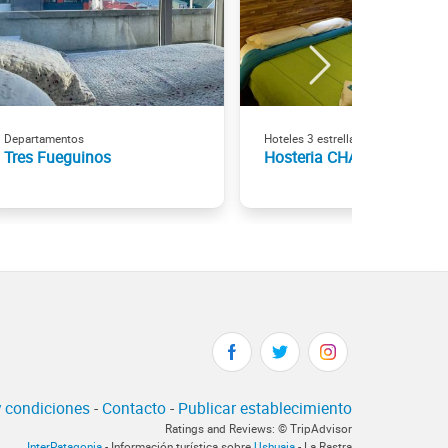
Departamentos
Hoteles 3 estrellas
Tres Fueguinos
Hosteria CHALP
 condiciones
-
Contacto
-
Publicar establecimiento
Ratings and Reviews: © TripAdvisor
InterPatagonia
- Información turística sobre
Ushuaia
- La Rastra