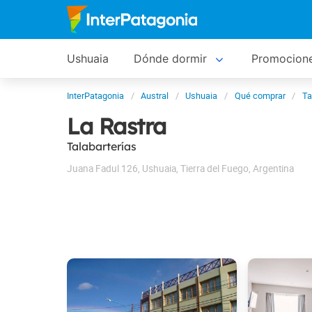
Ushuaia
Dónde dormir
Promocion
InterPatagonia
Austral
Ushuaia
Qué comprar
Ta
La Rastra
Talabarterías
Juana Fadul 126
,
Ushuaia
,
Tierra del Fuego
,
Argentina