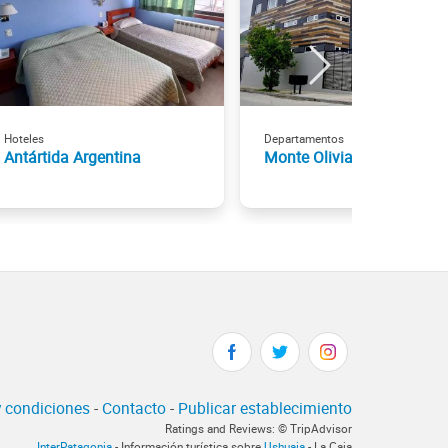
Hoteles
Departamentos
Antártida Argentina
Monte Olivia Suites
 condiciones
-
Contacto
-
Publicar establecimiento
Ratings and Reviews: © TripAdvisor
InterPatagonia
- Información turística sobre
Ushuaia
- La Caja