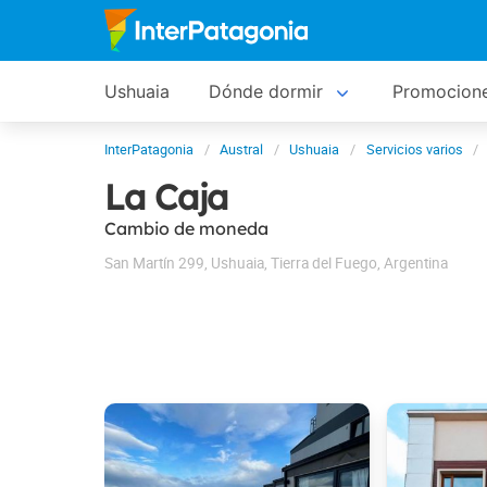
Ushuaia
Dónde dormir
Promocion
InterPatagonia
Austral
Ushuaia
Servicios varios
La Caja
Cambio de moneda
San Martín 299
,
Ushuaia
,
Tierra del Fuego
,
Argentina