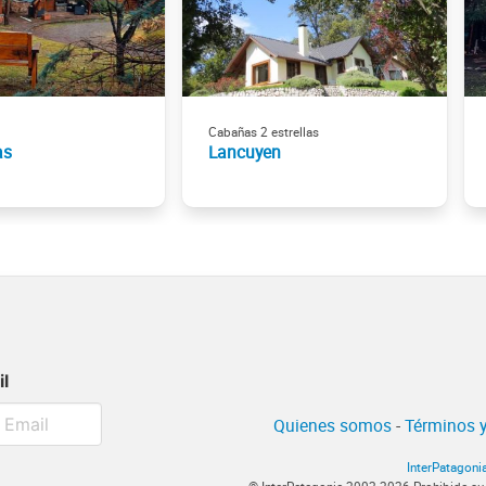
Cabañas 2 estrellas
as
Lancuyen
il
Quienes somos
-
Términos y
InterPatagoni