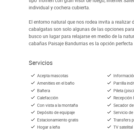
tipo Tromen con gran visor de fuego, Internet Sateli
individual y cochera cubierta.
El entorno natural que nos rodea invita a realizar d
cabalgatas son solo algunas de las opciones para d
busco un lugar para relajarse en medio de la natu
cabañas Paisaje Bandurrias es la opción perfecta
Servicios
Acepta mascotas
Información
Amenities en el baño
Parrilla ind
Bañera
Pileta (pisc
Calefacción
Recepción 
Con vista a la montaña
Secador de
Depósito de equipaje
Servicio de
Estacionamiento gratis
Transfers 
Hogar a leña
TV satelital