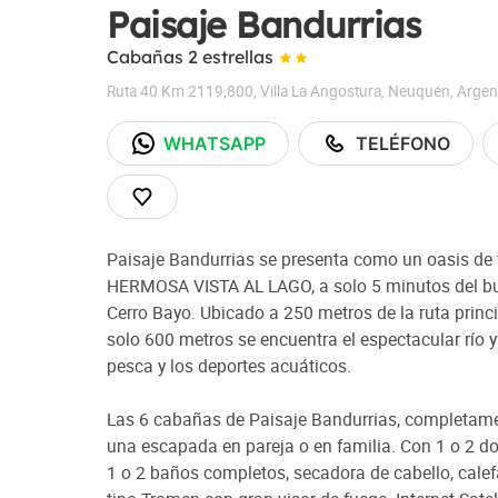
Paisaje Bandurrias
Cabañas 2 estrellas
Ruta 40 Km 2119,800
,
Villa La Angostura
,
Neuquén
,
Argen
WHATSAPP
TELÉFONO
Paisaje Bandurrias se presenta como un oasis de t
HERMOSA VISTA AL LAGO, a solo 5 minutos del bull
Cerro Bayo. Ubicado a 250 metros de la ruta princ
solo 600 metros se encuentra el espectacular río y
pesca y los deportes acuáticos.
Las 6 cabañas de Paisaje Bandurrias, completamen
una escapada en pareja o en familia. Con 1 o 2 do
1 o 2 baños completos, secadora de cabello, cale