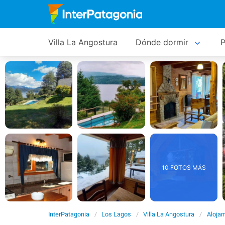
Villa La Angostura
Dónde dormir
P
10 FOTOS MÁS
InterPatagonia
Los Lagos
Villa La Angostura
Aloja