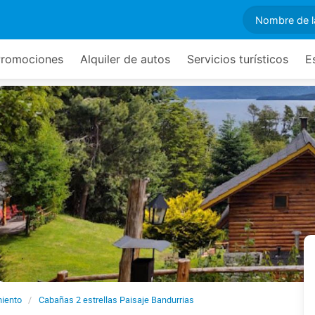
romociones
Alquiler de autos
Servicios turísticos
E
miento
Cabañas 2 estrellas Paisaje Bandurrias