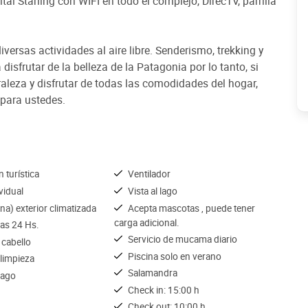
tal Starling con WIFI en todo el complejo, DirecTV, parrilla
iversas actividades al aire libre. Senderismo, trekking y
isfrutar de la belleza de la Patagonia por lo tanto, si
raleza y disfrutar de todas las comodidades del hogar,
 para ustedes.
 turística
Ventilador
ividual
Vista al lago
ina) exterior climatizada
Acepta mascotas , puede tener
carga adicional.
las 24 Hs.
Servicio de mucama diario
 cabello
Piscina solo en verano
 limpieza
Salamandra
pago
Check in: 15:00 h
Check out: 10:00 h