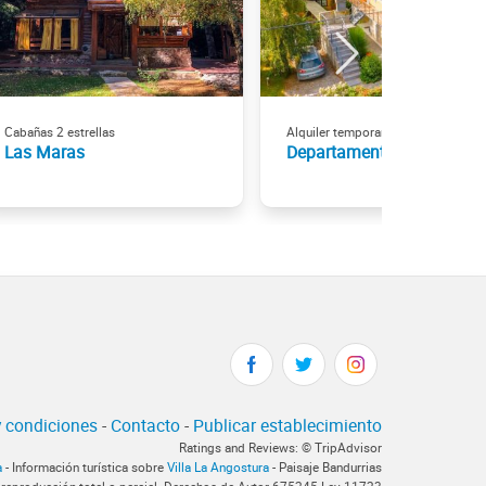
Cabañas 2 estrellas
Alquiler temporario
Las Maras
Departamentos de La Pla
 condiciones
-
Contacto
-
Publicar establecimiento
Ratings and Reviews: © TripAdvisor
a
- Información turística sobre
Villa La Angostura
- Paisaje Bandurrias