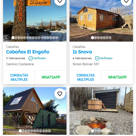
Cabañas El Engaño
Iz Snova
3
4
Camino Costanera
Simon Bolivar 557