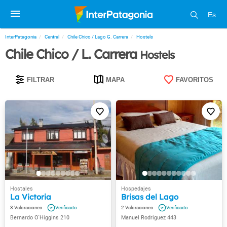
Es
InterPatagonia
Central
Chile Chico / Lago G. Carrera
Hostels
Chile Chico / L. Carrera
Hostels
FILTRAR
MAPA
FAVORITOS
La Victoria
Brisas del Lago
3
2
Bernardo O`Higgins 210
Manuel Rodriguez 443