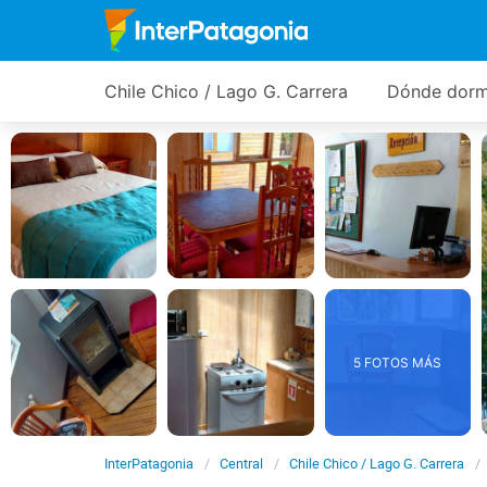
Chile Chico / Lago G. Carrera
Dónde dorm
5 FOTOS MÁS
InterPatagonia
Central
Chile Chico / Lago G. Carrera