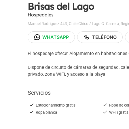
Brisas del Lago
Hospedajes
Manuel Rodriguez 443
,
Chile Chico / Lago G. Carrera
,
Regi
WHATSAPP
TELÉFONO
El hospedaje ofrece: Alojamiento en habitaciones 
Dispone de circuito de cámaras de seguridad, cale
privado, zona WiFi, y acceso a la playa.
Servicios
Estacionamiento gratis
Ropa de c
Ropa blanca
Wi-Fi gratis