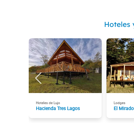
Hoteles 
Hoteles de Lujo
Lodges
Hacienda Tres Lagos
El Mirado