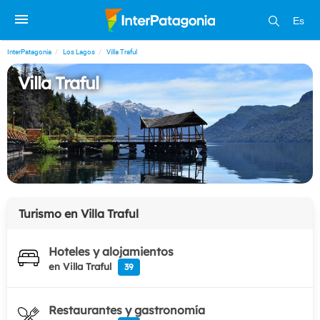
Es
InterPatagonia
Los Lagos
Villa Traful
Villa Traful
Turismo en
Villa Traful
Hoteles y alojamientos
en Villa Traful
39
Restaurantes y gastronomía