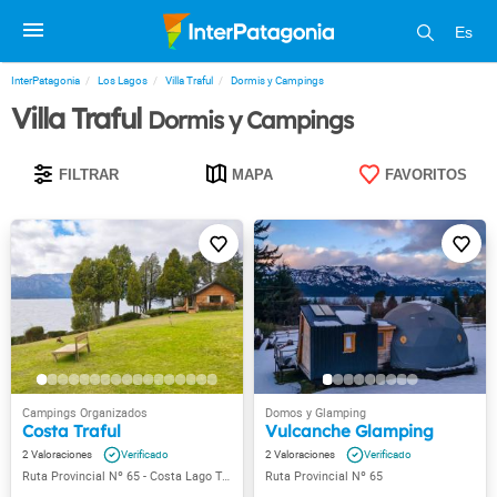
Es
InterPatagonia
Los Lagos
Villa Traful
Dormis y Campings
Villa Traful
Dormis y Campings
FILTRAR
MAPA
FAVORITOS
Costa Traful
Vulcanche Glamping
2
2
Ruta Provincial Nº 65 - Costa Lago Traful
Ruta Provincial Nº 65