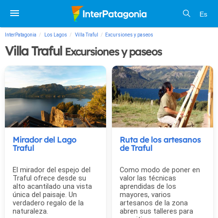
Es
InterPatagonia
Los Lagos
Villa Traful
Excursiones y paseos
Villa Traful
Excursiones y paseos
Mirador del Lago
Ruta de los artesanos
Traful
de Traful
El mirador del espejo del
Como modo de poner en
Traful ofrece desde su
valor las técnicas
alto acantilado una vista
aprendidas de los
única del paisaje. Un
mayores, varios
verdadero regalo de la
artesanos de la zona
naturaleza.
abren sus talleres para