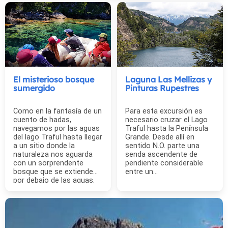
El misterioso bosque
Laguna Las Mellizas y
sumergido
Pinturas Rupestres
Como en la fantasía de un
Para esta excursión es
cuento de hadas,
necesario cruzar el Lago
navegamos por las aguas
Traful hasta la Península
del lago Traful hasta llegar
Grande. Desde allí en
a un sitio donde la
sentido N.O. parte una
naturaleza nos aguarda
senda ascendente de
con un sorprendente
pendiente considerable
bosque que se extiende
entre un...
por debajo de las aguas.