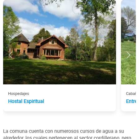
Hospedajes
Cabañ
Hostal Espiritual
Entre
La comuna cuenta con numerosos cursos de agua a su
alrededor, los cuales pertenecen al sector cordillerano, pero