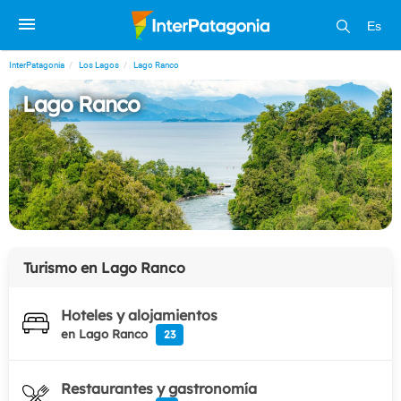
Es
InterPatagonia
Los Lagos
Lago Ranco
Lago Ranco
Turismo en
Lago Ranco
Hoteles y alojamientos
en Lago Ranco
23
Restaurantes y gastronomía