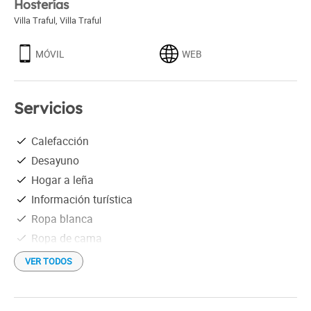
Hosterías
Villa Traful
,
Villa Traful
MÓVIL
WEB
Servicios
Calefacción
Desayuno
Hogar a leña
Información turística
Ropa blanca
Ropa de cama
VER TODOS