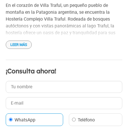
En el corazón de Villa Traful, un pequeño pueblo de
montaña en la Patagonia argentina, se encuentra la
Hostería Complejo Villa Traful. Rodeada de bosques
autóctonos y con vistas panorámicas al lago Traful, la
hostería ofrece un oasis de paz y tranquilidad para sus
huéspedes.
LEER MÁS
Habitaciones La Araucaria
Es un conjunto de 4 habitaciones, todas ellas con baño
privado y calefacción , con un amplio deck para ser
¡Consulta ahora!
partícipe de los más bellos amaneceres, compartir una
hermosa tarde de verano en compañía, o ser uno con la
naturaleza.
Todos las pasajeros que se alojen en las habitaciones
tienen incluido el desayuno que consta de café c/leche, té,
chocolate, mate cocido, tostadas de pan casero, tres
WhatsApp
Teléfono
clases de dulces regionales, medialunas, jugos, budines,