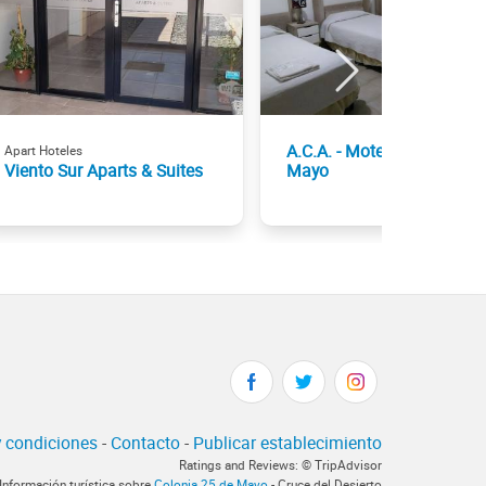
A.C.A. - Motel Colonia 25 
Apart Hoteles
Viento Sur Aparts & Suites
Mayo
 condiciones
-
Contacto
-
Publicar establecimiento
Ratings and Reviews: © TripAdvisor
 Información turística sobre
Colonia 25 de Mayo
- Cruce del Desierto