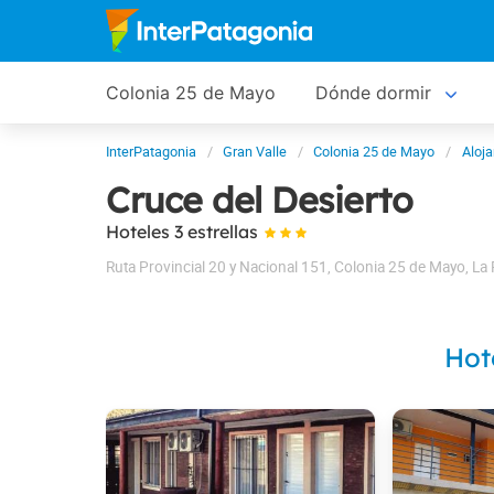
Colonia 25 de Mayo
Dónde dormir
InterPatagonia
Gran Valle
Colonia 25 de Mayo
Aloj
Cruce del Desierto
Hoteles 3 estrellas
Ruta Provincial 20 y Nacional 151
,
Colonia 25 de Mayo
,
La
Hot