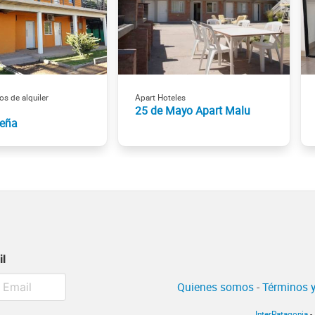
s de alquiler
Apart Hoteles
25 de Mayo Apart Malu
reña
il
Quienes somos
-
Términos y
InterPatagonia
-