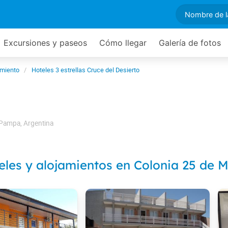
Excursiones y paseos
Cómo llegar
Galería de fotos
amiento
Hoteles 3 estrellas Cruce del Desierto
 Pampa
,
Argentina
eles y alojamientos en Colonia 25 de 