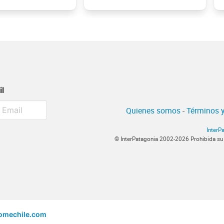
il
Quienes somos
-
Términos y
InterP
© InterPatagonia 2002-2026 Prohibida su
omechile.com