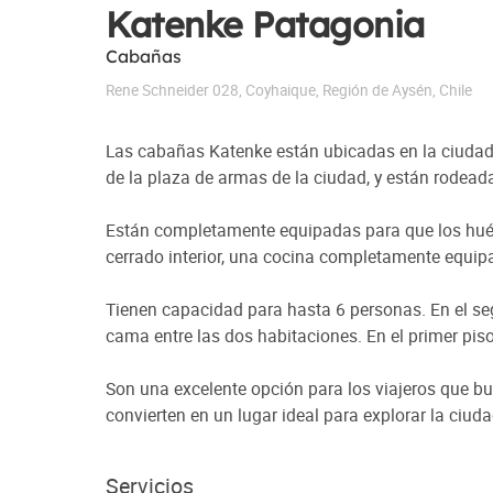
Katenke Patagonia
Cabañas
Rene Schneider 028
,
Coyhaique
,
Región de Aysén
,
Chile
Las cabañas Katenke están ubicadas en la ciudad 
de la plaza de armas de la ciudad, y están rodeada
Están completamente equipadas para que los huésp
cerrado interior, una cocina completamente equipad
Tienen capacidad para hasta 6 personas. En el s
cama entre las dos habitaciones. En el primer pis
Son una excelente opción para los viajeros que b
convierten en un lugar ideal para explorar la ciudad
Servicios