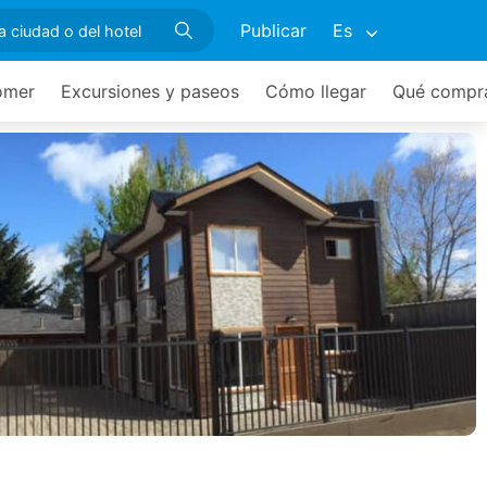
Publicar
Es
omer
Excursiones y paseos
Cómo llegar
Qué compr