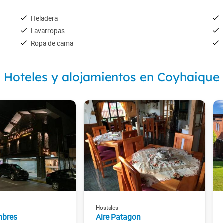
Heladera
Lavarropas
Ropa de cama
Hoteles y alojamientos en Coyhaique
Hostales
mbres
Aire Patagon