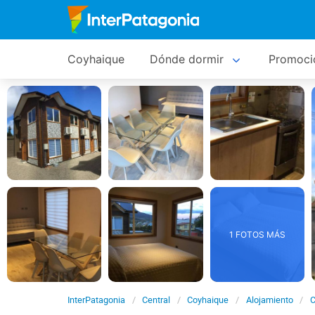
Coyhaique
Dónde dormir
Promoci
1 FOTOS MÁS
InterPatagonia
Central
Coyhaique
Alojamiento
C