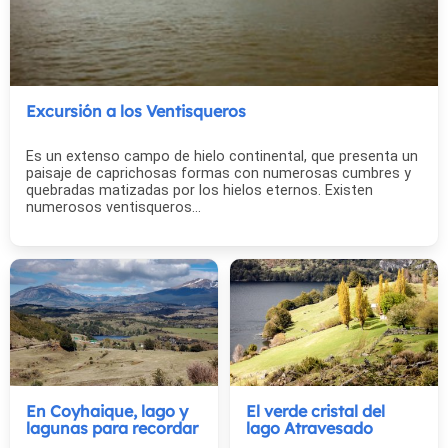
Excursión a los Ventisqueros
Es un extenso campo de hielo continental, que presenta un
paisaje de caprichosas formas con numerosas cumbres y
quebradas matizadas por los hielos eternos. Existen
numerosos ventisqueros...
En Coyhaique, lago y
El verde cristal del
lagunas para recordar
lago Atravesado