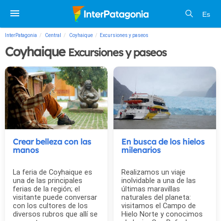
Es
InterPatagonia
Central
Coyhaique
Excursiones y paseos
Coyhaique
Excursiones y paseos
Crear belleza con las
En busca de los hielos
manos
milenarios
La feria de Coyhaique es
Realizamos un viaje
una de las principales
inolvidable a una de las
ferias de la región; el
últimas maravillas
visitante puede conversar
naturales del planeta:
con los cultores de los
visitamos el Campo de
diversos rubros que allí se
Hielo Norte y conocimos