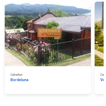
Cabañas
Cab
Bordeluna
Ve