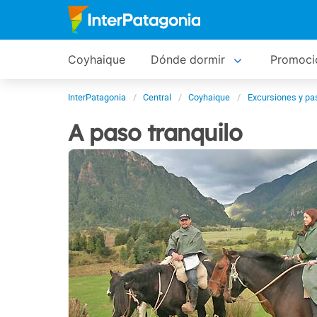
Coyhaique
Dónde dormir
Promoci
InterPatagonia
Central
Coyhaique
Excursiones y pa
A paso tranquilo