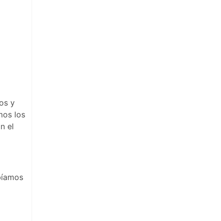
os y
mos los
n el
bíamos