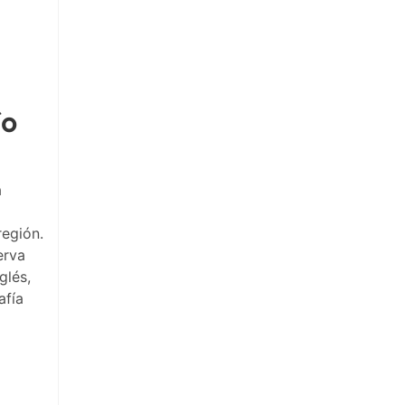
ío
a
región.
erva
glés,
afía