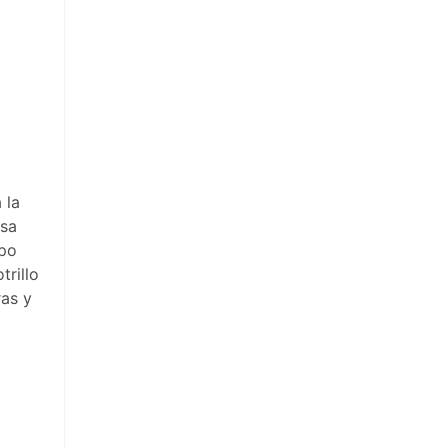
 la
osa
mpo
trillo
ras y