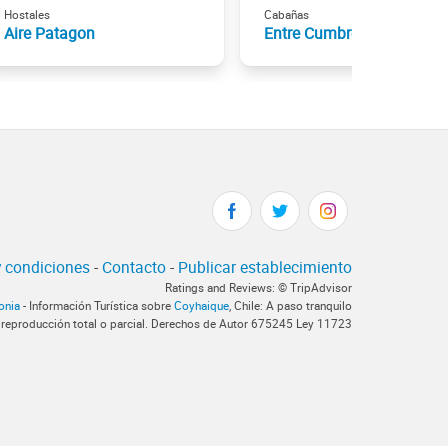
Hostales
Cabañas
Aire Patagon
Entre Cumbres
 condiciones
-
Contacto
-
Publicar establecimiento
Ratings and Reviews: © TripAdvisor
onia
- Información Turística sobre
Coyhaique
, Chile: A paso tranquilo
 reproducción total o parcial. Derechos de Autor 675245 Ley 11723