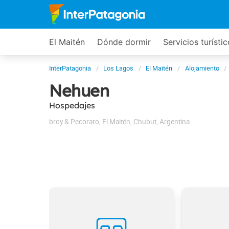
El Maitén
Dónde dormir
Servicios turísti
InterPatagonia
Los Lagos
El Maitén
Alojamiento
Nehuen
Hospedajes
broy & Pecoraro
,
El Maitén
,
Chubut
,
Argentina