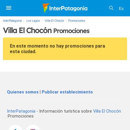
Es
InterPatagonia
Los Lagos
Villa El Chocón
Promociones
Villa El Chocón
Promociones
En este momento no hay promociones para
esta ciudad.
Quienes somos
|
Publicar establecimiento
InterPatagonia
- Información turística sobre
Villa El Chocón
:Promociones