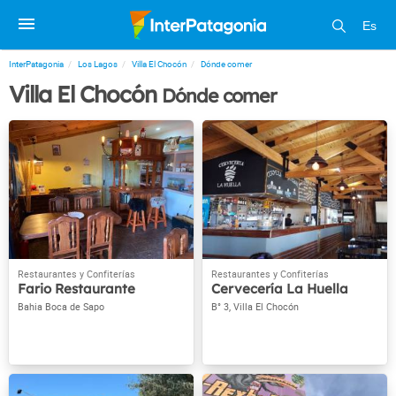
Es
InterPatagonia
Los Lagos
Villa El Chocón
Dónde comer
Villa El Chocón
Dónde comer
Fario Restaurante
Cervecería La Huella
Bahia Boca de Sapo
B° 3, Villa El Chocón