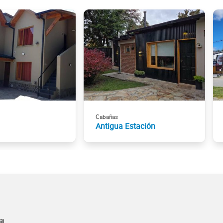
Cabañas
Antigua Estación
il