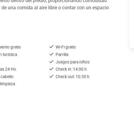
miento dentro del predio, proporcionando comodidad
 de una comida al aire libre o contar con un espacio
iento gratis
Wi-Fi gratis
 turística
Parrilla
Juegos para niños
las 24 Hs.
Check in: 14:00 h
 cabello
Check out: 10:30 h
 limpieza