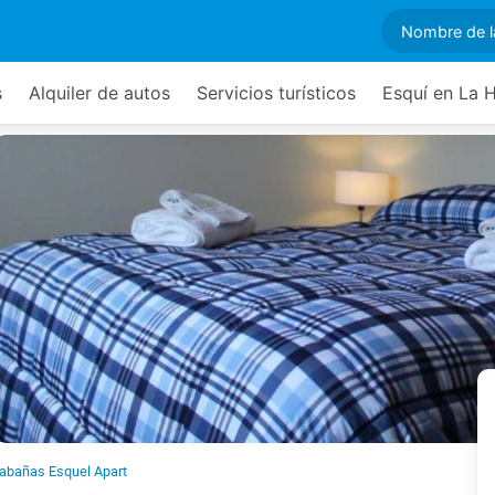
s
Alquiler de autos
Servicios turísticos
Esquí en La 
abañas Esquel Apart