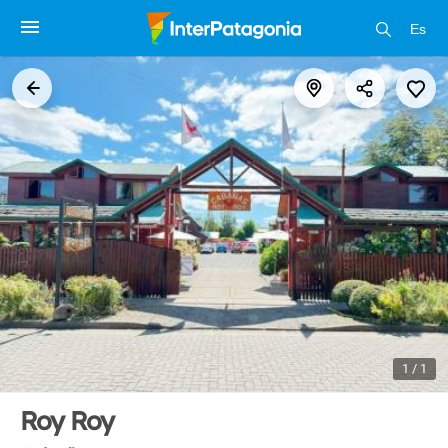
Es
1 / 1
Roy Roy