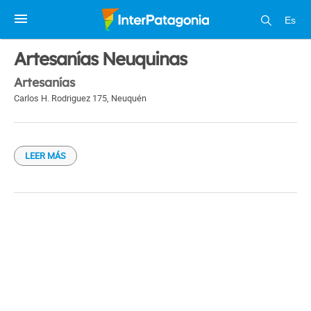
Es
1 / 1
Artesanías Neuquinas
Artesanías
Carlos H. Rodriguez 175
,
Neuquén
LEER MÁS