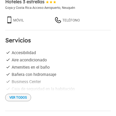
Hoteles 3 estrellas
Goya y Costa Rica Acceso Aeropuerto
,
Neuquén
MÓVIL
TELÉFONO
Servicios
Accesibilidad
Aire acondicionado
Amenities en el baño
Bañera con hidromasaje
Business Center
Caja de seguridad en la habitación
Calefacción
VER TODOS
Cancha de golf a menos de 5 Km.
Depósito de equipaje