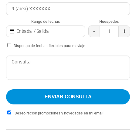
Tarjetas de crédito
Transfers gratis
Wi-Fi gratis
Rango de fechas
Huéspedes
Distancia al aeropuerto: 200 mt
-
+
Check in: 15:00 h
Check out: 10:00 h
Dispongo de fechas flexibles para mi viaje
Deseo recibir promociones y novedades en mi email