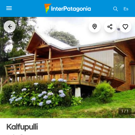
Es
1 / 1
Kalfupulli