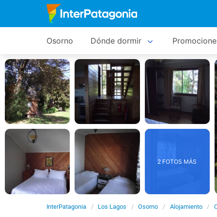
Osorno
Dónde dormir
Promocione
2 FOTOS MÁS
InterPatagonia
Los Lagos
Osorno
Alojamiento
C