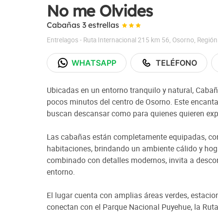
No me Olvides
Cabañas 3 estrellas
Entrelagos - Ruta Internacional 215 km 56
,
Osorno
,
Región
WHATSAPP
TELÉFONO
Ubicadas en un entorno tranquilo y natural, Caba
pocos minutos del centro de Osorno. Este encanta
buscan descansar como para quienes quieren explor
Las cabañas están completamente equipadas, con
habitaciones, brindando un ambiente cálido y hoga
combinado con detalles modernos, invita a descone
entorno.
El lugar cuenta con amplias áreas verdes, estacio
conectan con el Parque Nacional Puyehue, la Ruta 