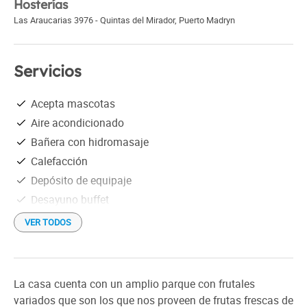
Hosterías
Las Araucarias 3976 - Quintas del Mirador
,
Puerto Madryn
Servicios
Acepta mascotas
Aire acondicionado
Bañera con hidromasaje
Calefacción
Depósito de equipaje
Desayuno buffet
Ducha
VER TODOS
Estacionamiento gratis
Información turística
Pileta (piscina) cubierta
La casa cuenta con un amplio parque con frutales
Recepción las 24 Hs.
variados que son los que nos proveen de frutas frescas de