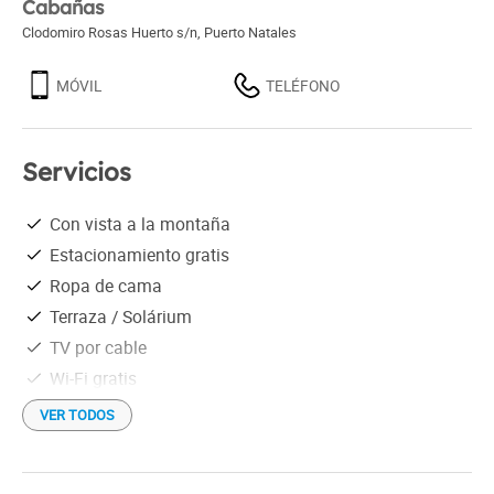
Cabañas
Clodomiro Rosas Huerto s/n
,
Puerto Natales
MÓVIL
TELÉFONO
Servicios
Con vista a la montaña
Estacionamiento gratis
Ropa de cama
Terraza / Solárium
TV por cable
Wi-Fi gratis
Cocina totalmente equipada
VER TODOS