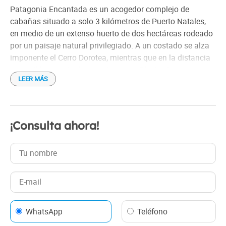
Patagonia Encantada es un acogedor complejo de
cabañas situado a solo 3 kilómetros de Puerto Natales,
en medio de un extenso huerto de dos hectáreas rodeado
por un paisaje natural privilegiado. A un costado se alza
imponente el Cerro Dorotea, mientras que en la distancia
es posible apreciar los ventisqueros Glaciar Serrano y
LEER MÁS
Glaciar Balmaceda a través del Seno de Última
Esperanza, junto a la hermosa vista de la bahía y la
ciudad.
El complejo dispone de ocho cabañas totalmente
¡Consulta ahora!
equipadas, preparadas para recibir cómodamente entre
cuatro y cinco huéspedes por unidad. Cada una cuenta
con terraza privada, calefacción central, agua caliente,
conexión WiFi gratuita y televisión satelital.
WhatsApp
Teléfono