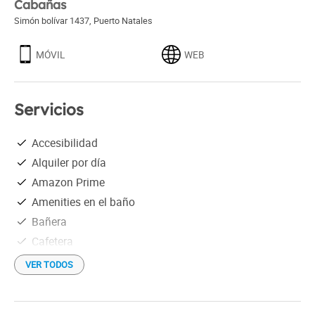
Cabañas
Simón bolívar 1437
,
Puerto Natales
MÓVIL
WEB
Servicios
Accesibilidad
Alquiler por día
Amazon Prime
Amenities en el baño
Bañera
Cafetera
Disney Plus
VER TODOS
Equipo de audio
Estacionamiento gratis