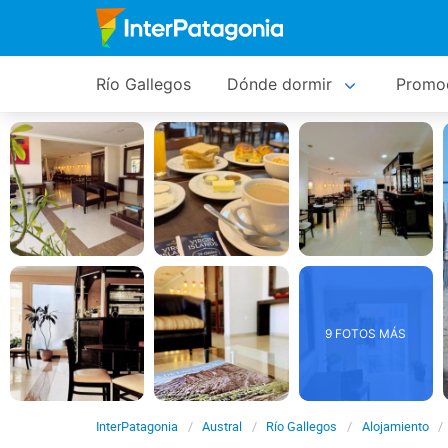
Río Gallegos
Dónde dormir
Promo
9 FOTOS MÁS
InterPatagonia
Austral
Río Gallegos
Alojamiento