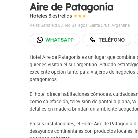
Aire de Patagonia
Hoteles 3 estrellas
Velez Sarsfield 58
,
Río Gallegos
,
Santa Cruz
,
Argentina
WHATSAPP
TELÉFONO
Hotel Aire de Patagonia es un lugar que combina c
quienes visitan el sur argentino. Situado estratég
excelente opción tanto para viajeros de negocios
patagónicos.
El hotel ofrece habitaciones cómodas, cuidadosa
como calefacción, televisión de pantalla plana, Wi-
detalles en madera brindan un ambiente acogedor 
En sus instalaciones, el Hotel Aire de Patagonia 
desayunos continentales con productos locales, 