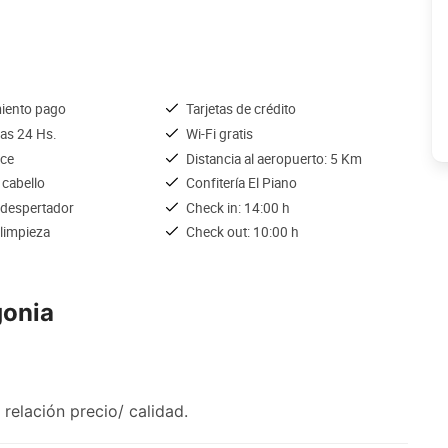
iento pago
Tarjetas de crédito
las 24 Hs.
Wi-Fi gratis
ice
Distancia al aeropuerto: 5 Km
 cabello
Confitería El Piano
 despertador
Check in: 14:00 h
 limpieza
Check out: 10:00 h
gonia
relación precio/ calidad.