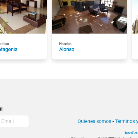
rellas
Hoteles
atagonia
Alonso
il
Quienes somos
-
Términos y
InterPa