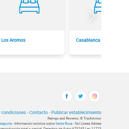
Los Aromos
Casablanca
 condiciones
-
Contacto
-
Publicar establecimiento
Ratings and Reviews: © TripAdvisor
atagonia
- Información turística sobre
Santa Rosa
- Sol Líneas Aéreas
 reproducción total o parcial. Derechos de Autor 675245 Ley 11723