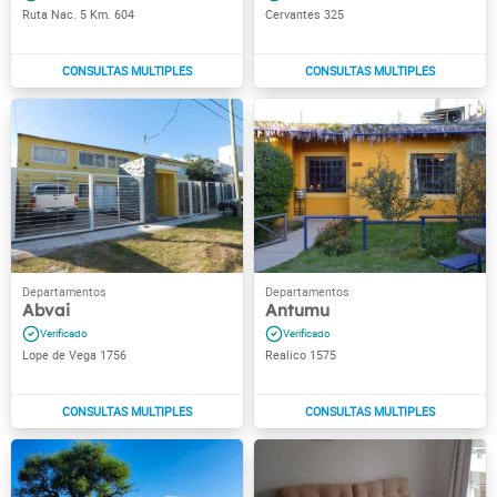
Ruta Nac. 5 Km. 604
Cervantes 325
Abvai
Antumu
Lope de Vega 1756
Realico 1575