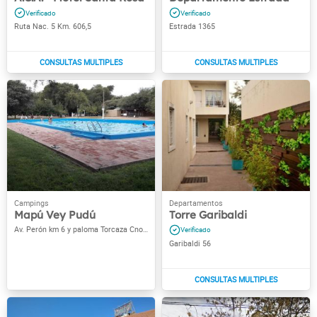
Ruta Nac. 5 Km. 606,5
Estrada 1365
Mapú Vey Pudú
Torre Garibaldi
Av. Perón km 6 y paloma Torcaza Cno. a Toay
Garibaldi 56