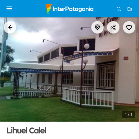
Es
1 / 1
Lihuel Calel