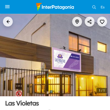
Es
1 / 1
Las Violetas