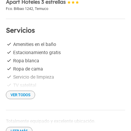
Apart Hoteles 3 estrellas
Fco. Bilbao 1242
,
Temuco
Servicios
Amenities en el baño
Estacionamiento gratis
Ropa blanca
Ropa de cama
Servicio de limpieza
TV satelital
Wi-Fi gratis
VER TODOS
Totalmente equipado y excelente ubicación.