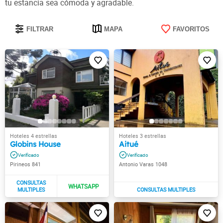
tu estancia sea cómoda y agradable.
FILTRAR
MAPA
FAVORITOS
Globins House
Aitué
Pirineos 841
Antonio Varas 1048