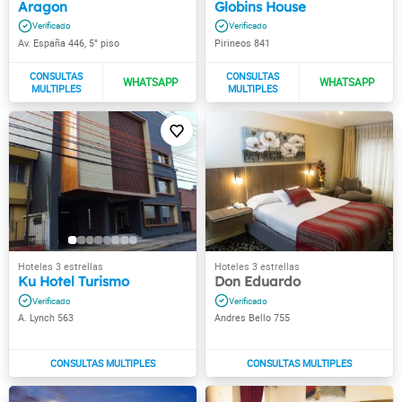
Aragon
Globins House
Av. España 446, 5° piso
Pirineos 841
Ku Hotel Turismo
Don Eduardo
A. Lynch 563
Andres Bello 755