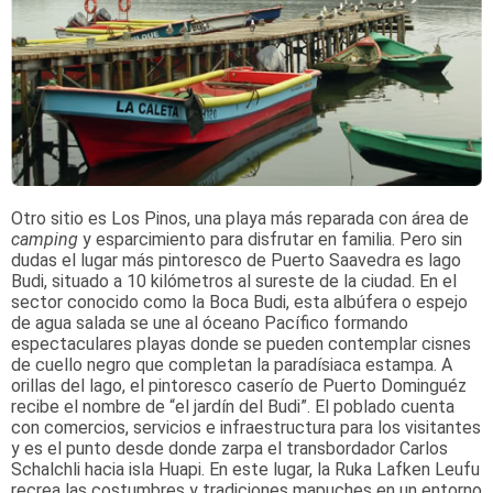
Otro sitio es Los Pinos, una playa más reparada con área de
camping
y esparcimiento para disfrutar en familia. Pero sin
dudas el lugar más pintoresco de Puerto Saavedra es lago
Budi, situado a 10 kilómetros al sureste de la ciudad. En el
sector conocido como la Boca Budi, esta albúfera o espejo
de agua salada se une al óceano Pacífico formando
espectaculares playas donde se pueden contemplar cisnes
de cuello negro que completan la paradísiaca estampa. A
orillas del lago, el pintoresco caserío de Puerto Dominguéz
recibe el nombre de “el jardín del Budi”. El poblado cuenta
con comercios, servicios e infraestructura para los visitantes
y es el punto desde donde zarpa el transbordador Carlos
Schalchli hacia isla Huapi. En este lugar, la Ruka Lafken Leufu
recrea las costumbres y tradiciones mapuches en un entorno