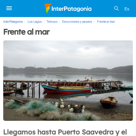
Es
InterPatagonia
Los Lagos
Temuco
Excursiones y paseos
Frente al mar
Frente al mar
Llegamos hasta Puerto Saavedra y el