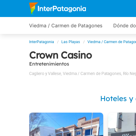
Viedma / Carmen de Patagones
Dónde do
InterPatagonia
Las Playas
Viedma / Carmen de Patag
Crown Casino
Entretenimientos
Cagliero y Vallese
,
Viedma / Carmen de Patagones
,
Río Ne
Hoteles y