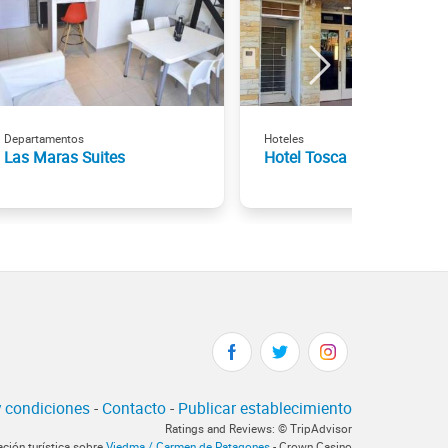
Departamentos
Hoteles
Las Maras Suites
Hotel Tosca
 condiciones
-
Contacto
-
Publicar establecimiento
Ratings and Reviews: © TripAdvisor
ación turística sobre
Viedma / Carmen de Patagones
- Crown Casino