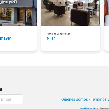
Hoteles 3 estrellas
umayen
Nijar
il
Quienes somos
-
Términos y
InterPatagonia
- Inform