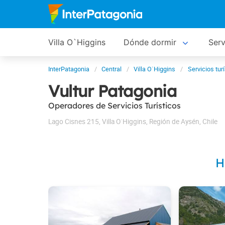
Villa O`Higgins
Dónde dormir
Serv
InterPatagonia
Central
Villa O`Higgins
Servicios tur
Vultur Patagonia
Operadores de Servicios Turísticos
Lago Cisnes 215
,
Villa O`Higgins
,
Región de Aysén
,
Chile
H