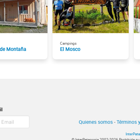
Campings
de Montaña
El Mosco
il
Quienes somos
-
Términos y
InterPat
© InterPatagonia 2002-2026 Prohibida su