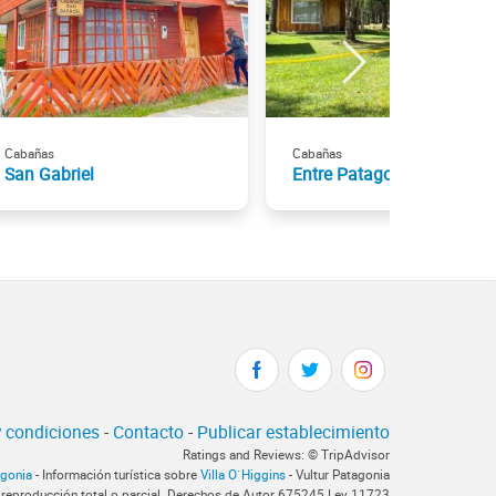
Cabañas
Cabañas
San Gabriel
Entre Patagones
 condiciones
-
Contacto
-
Publicar establecimiento
Ratings and Reviews: © TripAdvisor
agonia
- Información turística sobre
Villa O`Higgins
- Vultur Patagonia
 reproducción total o parcial. Derechos de Autor 675245 Ley 11723