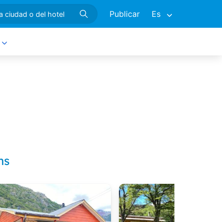
Publicar
Es
ns